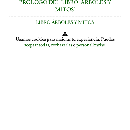
PRÓLOGO DEL LIBRO 'ÁRBOLES Y
MITOS'
LIBRO ÁRBOLES Y MITOS
ÍNDICE DE CAPÍTULOS
Usamos cookies para mejorar tu experiencia. Puedes
aceptar todas
,
rechazarlas
o
personalizarlas
.
LOS ÁRBOLES HABLAN: ASAMBLEA ARBÓREA
ASAMBLEA ARBÓREA: HABLA EL PLÁTANO
ASAMBLEA ARBÓREA: HABLA EL TILO
EL ALISO SE DESPIDE Y PRESENTA A LA ENCINA
EL ROBLE SE DESPIDE Y CEDE LA PALABRA AL
ÁLAMO
EDUCACIÓN