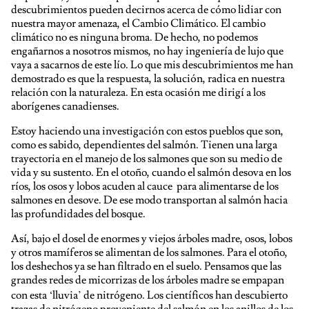
descubrimientos pueden decirnos acerca de cómo lidiar con
nuestra mayor amenaza, el Cambio Climático. El cambio
climático no es ninguna broma. De hecho, no podemos
engañarnos a nosotros mismos, no hay ingeniería de lujo que
vaya a sacarnos de este lío. Lo que mis descubrimientos me han
demostrado es que la respuesta, la solución, radica en nuestra
relación con la naturaleza. En esta ocasión me dirigí a los
aborígenes canadienses.
Estoy haciendo una investigación con estos pueblos que son,
como es sabido, dependientes del salmón. Tienen una larga
trayectoria en el manejo de los salmones que son su medio de
vida y su sustento. En el otoño, cuando el salmón desova en los
ríos, los osos y lobos acuden al cauce para alimentarse de los
salmones en desove. De ese modo transportan al salmón hacia
las profundidades del bosque.
Así, bajo el dosel de enormes y viejos árboles madre, osos, lobos
y otros mamíferos se alimentan de los salmones. Para el otoño,
los deshechos ya se han filtrado en el suelo. Pensamos que las
grandes redes de micorrizas de los árboles madre se empapan
con esta ‘lluvia’ de nitrógeno. Los científicos han descubierto
trazas de nitrógeno proveniente del salmón en los anillos de los