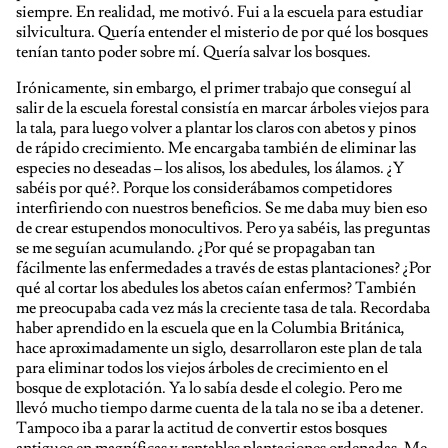
siempre. En realidad, me motivó. Fui a la escuela para estudiar
silvicultura. Quería entender el misterio de por qué los bosques
tenían tanto poder sobre mí. Quería salvar los bosques.
Irónicamente, sin embargo, el primer trabajo que conseguí al
salir de la escuela forestal consistía en marcar árboles viejos para
la tala, para luego volver a plantar los claros con abetos y pinos
de rápido crecimiento. Me encargaba también de eliminar las
especies no deseadas – los alisos, los abedules, los álamos. ¿Y
sabéis por qué?. Porque los considerábamos competidores
interfiriendo con nuestros beneficios. Se me daba muy bien eso
de crear estupendos monocultivos. Pero ya sabéis, las preguntas
se me seguían acumulando. ¿Por qué se propagaban tan
fácilmente las enfermedades a través de estas plantaciones? ¿Por
qué al cortar los abedules los abetos caían enfermos? También
me preocupaba cada vez más la creciente tasa de tala. Recordaba
haber aprendido en la escuela que en la Columbia Británica,
hace aproximadamente un siglo, desarrollaron este plan de tala
para eliminar todos los viejos árboles de crecimiento en el
bosque de explotación. Ya lo sabía desde el colegio. Pero me
llevó mucho tiempo darme cuenta de la tala no se iba a detener.
Tampoco iba a parar la actitud de convertir estos bosques
antiguos en magníficas y rentables plantaciones ordenadas. Me