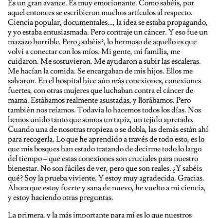
Es un gran avance. Es muy emocionante. Como sabéis, por
aquel entonces se escribieron muchos artículos al respecto.
Ciencia popular, documentales…, la idea se estaba propagando,
y yo estaba entusiasmada. Pero contraje un cáncer. Y eso fue un
mazazo horrible. Pero ¿sabéis?, lo hermoso de aquello es que
volví a conectar con los míos. Mi gente, mi familia, me
cuidaron. Me sostuvieron. Me ayudaron a subir las escaleras.
Me hacían la comida. Se encargaban de mis hijos. Ellos me
salvaron. En el hospital hice aún más conexiones, conexiones
fuertes, con otras mujeres que luchaban contra el cáncer de
mama. Estábamos realmente asustadas, y llorábamos. Pero
también nos reíamos. Todavía lo hacemos todos los días. Nos
hemos unido tanto que somos un tapiz, un tejido apretado.
Cuando una de nosotras tropieza o se dobla, las demás están ahí
para recogerla. Lo que he aprendido a través de todo esto, es lo
que mis bosques han estado tratando de decirme todo lo largo
del tiempo – que estas conexiones son cruciales para nuestro
bienestar. No son fáciles de ver, pero que son reales. ¿Y sabéis
qué? Soy la prueba viviente. Y estoy muy agradecida. Gracias.
Ahora que estoy fuerte y sana de nuevo, he vuelto a mi ciencia,
y estoy haciendo otras preguntas.
La primera, y la más importante para mí es lo que nuestros