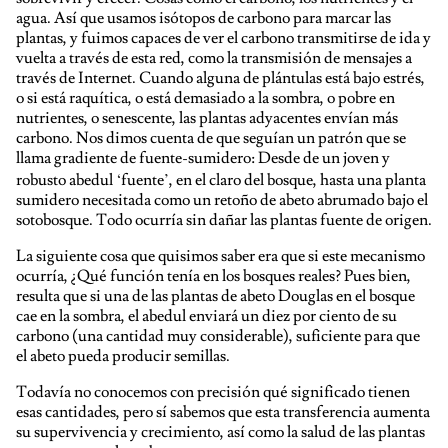
agua. Así que usamos isótopos de carbono para marcar las
plantas, y fuimos capaces de ver el carbono transmitirse de ida y
vuelta a través de esta red, como la transmisión de mensajes a
través de Internet. Cuando alguna de plántulas está bajo estrés,
o si está raquítica, o está demasiado a la sombra, o pobre en
nutrientes, o senescente, las plantas adyacentes envían más
carbono. Nos dimos cuenta de que seguían un patrón que se
llama gradiente de fuente-sumidero: Desde de un joven y
robusto abedul ‘fuente’, en el claro del bosque, hasta una planta
sumidero necesitada como un retoño de abeto abrumado bajo el
sotobosque. Todo ocurría sin dañar las plantas fuente de origen.
La siguiente cosa que quisimos saber era que si este mecanismo
ocurría, ¿Qué función tenía en los bosques reales? Pues bien,
resulta que si una de las plantas de abeto Douglas en el bosque
cae en la sombra, el abedul enviará un diez por ciento de su
carbono (una cantidad muy considerable), suficiente para que
el abeto pueda producir semillas.
Todavía no conocemos con precisión qué significado tienen
esas cantidades, pero sí sabemos que esta transferencia aumenta
su supervivencia y crecimiento, así como la salud de las plantas