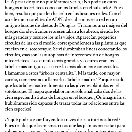
fe. A pesar de que no pudiéramos verlo, ¿No podrían estos
hongos micorrícicos conectar los árboles en el subsuelo?. Pues
bien, resulta que pueden hacerlo en los bosques reales. Con el
uso de microsatélites de ADN, descubrimos esta red en un
antiguo bosque de abetos de Douglas. Trazamos una imágen del
bosque donde círculos representaban a los abetos, siendo los
más grandes y oscuros los más viejos. Aparecían pequeños
círculos de luz en el medio, correspondientes a las plántulas que
crecían en el sotobosque. Se vislumbraban líneas conectando los
círculos, esas son las autopistas de interconexión de hongos
micorrícicos. Los círculos más grandes y oscuros eran los
árboles más antiguos, a su vez los más altamente conectados.
Llamamos a estos “árboles centralita”. Más tarde, con mayor
cariño, comenzamos a llamarlos ‘árboles madre.’ Porque resulta
que los árboles madre alimentan a las jóvenes plántulas en el
sotobosque. El mapa que elaboramos sólo analizaba dos de las
cien especies distintas de hongos en el bosque. ¿Os imagináis si
hubiéramos sido capaces de trazar todas las relaciones entre las
cien especies?
¿Y qué podría estar fluyendo a través de esta intrincada red?
Pues resulta que las mismas cosas que las plantas necesitan para
sobrevivir y crecer. Cosas como el carbono, los nutrientes y el