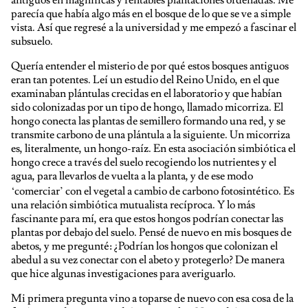
parecía que había algo más en el bosque de lo que se ve a simple
vista. Así que regresé a la universidad y me empezó a fascinar el
subsuelo.
Quería entender el misterio de por qué estos bosques antiguos
eran tan potentes. Leí un estudio del Reino Unido, en el que
examinaban plántulas crecidas en el laboratorio y que habían
sido colonizadas por un tipo de hongo, llamado micorriza. El
hongo conecta las plantas de semillero formando una red, y se
transmite carbono de una plántula a la siguiente. Un micorriza
es, literalmente, un hongo-raíz. En esta asociación simbiótica el
hongo crece a través del suelo recogiendo los nutrientes y el
agua, para llevarlos de vuelta a la planta, y de ese modo
‘comerciar’ con el vegetal a cambio de carbono fotosintético. Es
una relación simbiótica mutualista recíproca. Y lo más
fascinante para mí, era que estos hongos podrían conectar las
plantas por debajo del suelo. Pensé de nuevo en mis bosques de
abetos, y me pregunté: ¿Podrían los hongos que colonizan el
abedul a su vez conectar con el abeto y protegerlo? De manera
que hice algunas investigaciones para averiguarlo.
Mi primera pregunta vino a toparse de nuevo con esa cosa de la