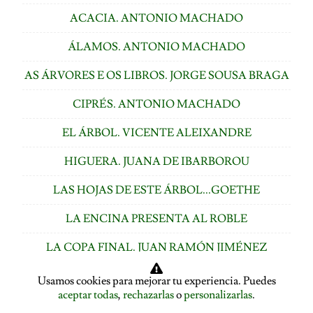
ACACIA. ANTONIO MACHADO
ÁLAMOS. ANTONIO MACHADO
AS ÁRVORES E OS LIBROS. JORGE SOUSA BRAGA
CIPRÉS. ANTONIO MACHADO
EL ÁRBOL. VICENTE ALEIXANDRE
HIGUERA. JUANA DE IBARBOROU
LAS HOJAS DE ESTE ÁRBOL...GOETHE
LA ENCINA PRESENTA AL ROBLE
LA COPA FINAL. JUAN RAMÓN JIMÉNEZ
CEDRO. SAN JUAN DE LA CRUZ
Usamos cookies para mejorar tu experiencia. Puedes
aceptar todas
,
rechazarlas
o
personalizarlas
.
CASTAÑO. MIGUEL DE CERVANTES