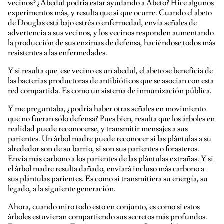
vecinos? ¿Abedul podría estar ayudando a Abeto? Hice algunos
experimentos más, y resulta que sí que ocurre. Cuando el abeto
de Douglas está bajo estrés o enfermedad, envía señales de
advertencia a sus vecinos, y los vecinos responden aumentando
la producción de sus enzimas de defensa, haciéndose todos más
resistentes a las enfermedades.
Y si resulta que ese vecino es un abedul, el abeto se beneficia de
las bacterias productoras de antibióticos que se asocian con esta
red compartida. Es como un sistema de inmunización pública.
Y me preguntaba, ¿podría haber otras señales en movimiento
que no fueran sólo defensa? Pues bien, resulta que los árboles en
realidad puede reconocerse, y transmitir mensajes a sus
parientes. Un árbol madre puede reconocer si las plántulas a su
alrededor son de su barrio, si son sus parientes o forasteros.
Envía más carbono a los parientes de las plántulas extrañas. Y si
el árbol madre resulta dañado, enviará incluso más carbono a
sus plántulas parientes. Es como si transmitiera su energía, su
legado, a la siguiente generación.
Ahora, cuando miro todo esto en conjunto, es como si estos
árboles estuvieran compartiendo sus secretos más profundos.