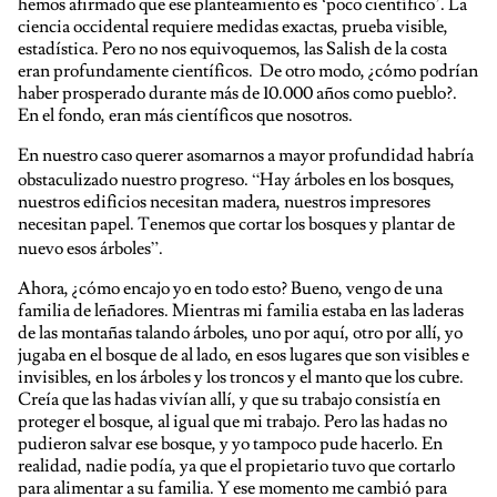
hemos afirmado que ese planteamiento es ‘poco científico’. La
ciencia occidental requiere medidas exactas, prueba visible,
estadística. Pero no nos equivoquemos, las Salish de la costa
eran profundamente científicos. De otro modo, ¿cómo podrían
haber prosperado durante más de 10.000 años como pueblo?.
En el fondo, eran más científicos que nosotros.
En nuestro caso querer asomarnos a mayor profundidad habría
obstaculizado nuestro progreso. “Hay árboles en los bosques,
nuestros edificios necesitan madera, nuestros impresores
necesitan papel. Tenemos que cortar los bosques y plantar de
nuevo esos árboles”.
Ahora, ¿cómo encajo yo en todo esto? Bueno, vengo de una
familia de leñadores. Mientras mi familia estaba en las laderas
de las montañas talando árboles, uno por aquí, otro por allí, yo
jugaba en el bosque de al lado, en esos lugares que son visibles e
invisibles, en los árboles y los troncos y el manto que los cubre.
Creía que las hadas vivían allí, y que su trabajo consistía en
proteger el bosque, al igual que mi trabajo. Pero las hadas no
pudieron salvar ese bosque, y yo tampoco pude hacerlo. En
realidad, nadie podía, ya que el propietario tuvo que cortarlo
para alimentar a su familia. Y ese momento me cambió para