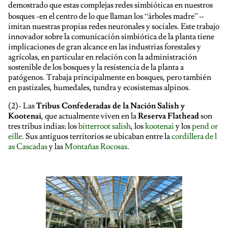
demostrado que estas complejas redes simbióticas en nuestros
bosques -en el centro de lo que llaman los “árboles madre” –
imitan nuestras propias redes neuronales y sociales. Este trabajo
innovador sobre la comunicación simbiótica de la planta tiene
implicaciones de gran alcance en las industrias forestales y
agrícolas, en particular en relación con la administración
sostenible de los bosques y la resistencia de la planta a
patógenos. Trabaja principalmente en bosques, pero también
en pastizales, humedales, tundra y ecosistemas alpinos.
(2)-
Las
Tribus Confederadas de la Nación Salish y
Kootenai
, que actualmente viven en la
Reserva Flathead
son
tres tribus indias: los
bitterroot salish
, los
kootenai
y los
pend or
eille
. Sus antiguos territorios se ubicaban entre la
cordillera de l
as Cascadas
y las
Montañas Rocosas
.