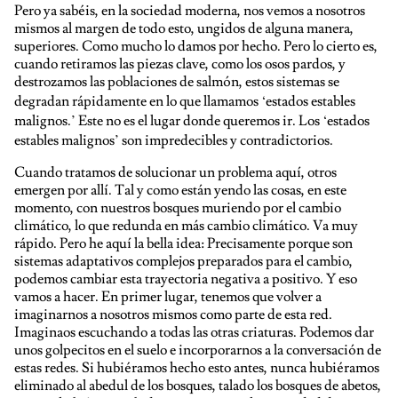
Pero ya sabéis, en la sociedad moderna, nos vemos a nosotros
mismos al margen de todo esto, ungidos de alguna manera,
superiores. Como mucho lo damos por hecho. Pero lo cierto es,
cuando retiramos las piezas clave, como los osos pardos, y
destrozamos las poblaciones de salmón, estos sistemas se
degradan rápidamente en lo que llamamos ‘estados estables
malignos.’ Este no es el lugar donde queremos ir. Los ‘estados
estables malignos’ son impredecibles y contradictorios.
Cuando tratamos de solucionar un problema aquí, otros
emergen por allí. Tal y como están yendo las cosas, en este
momento, con nuestros bosques muriendo por el cambio
climático, lo que redunda en más cambio climático. Va muy
rápido. Pero he aquí la bella idea: Precisamente porque son
sistemas adaptativos complejos preparados para el cambio,
podemos cambiar esta trayectoria negativa a positivo. Y eso
vamos a hacer. En primer lugar, tenemos que volver a
imaginarnos a nosotros mismos como parte de esta red.
Imaginaos escuchando a todas las otras criaturas. Podemos dar
unos golpecitos en el suelo e incorporarnos a la conversación de
estas redes. Si hubiéramos hecho esto antes, nunca hubiéramos
eliminado al abedul de los bosques, talado los bosques de abetos,