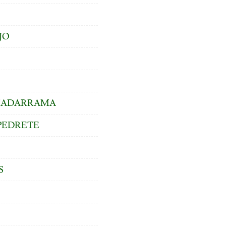
JO
GUADARRAMA
PEDRETE
S