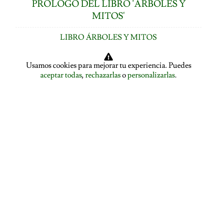
PRÓLOGO DEL LIBRO 'ÁRBOLES Y
MITOS'
LIBRO ÁRBOLES Y MITOS
ÍNDICE DE CAPÍTULOS
Usamos cookies para mejorar tu experiencia. Puedes
aceptar todas
,
rechazarlas
o
personalizarlas
.
LOS ÁRBOLES HABLAN: ASAMBLEA ARBÓREA
ASAMBLEA ARBÓREA: HABLA EL PLÁTANO
ASAMBLEA ARBÓREA: HABLA EL TILO
EL ALISO SE DESPIDE Y PRESENTA A LA ENCINA
EL ROBLE SE DESPIDE Y CEDE LA PALABRA AL
ÁLAMO
EDUCACIÓN