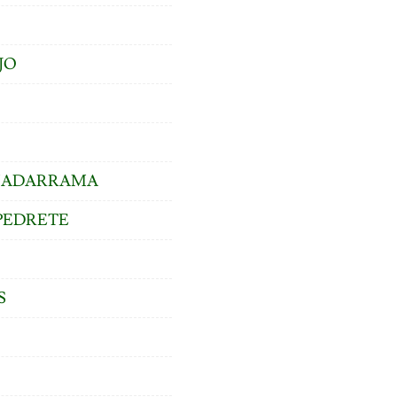
JO
GUADARRAMA
PEDRETE
S