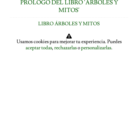
PRÓLOGO DEL LIBRO 'ÁRBOLES Y
MITOS'
LIBRO ÁRBOLES Y MITOS
ÍNDICE DE CAPÍTULOS
Usamos cookies para mejorar tu experiencia. Puedes
aceptar todas
,
rechazarlas
o
personalizarlas
.
LOS ÁRBOLES HABLAN: ASAMBLEA ARBÓREA
ASAMBLEA ARBÓREA: HABLA EL PLÁTANO
ASAMBLEA ARBÓREA: HABLA EL TILO
EL ALISO SE DESPIDE Y PRESENTA A LA ENCINA
EL ROBLE SE DESPIDE Y CEDE LA PALABRA AL
ÁLAMO
EDUCACIÓN