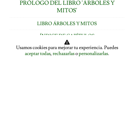
PRÓLOGO DEL LIBRO 'ÁRBOLES Y
MITOS'
LIBRO ÁRBOLES Y MITOS
ÍNDICE DE CAPÍTULOS
Usamos cookies para mejorar tu experiencia. Puedes
LOS ÁRBOLES HABLAN: ASAMBLEA ARBÓREA
aceptar todas
,
rechazarlas
o
personalizarlas
.
ASAMBLEA ARBÓREA: HABLA EL PLÁTANO
ASAMBLEA ARBÓREA: HABLA EL TILO
EL ALISO SE DESPIDE Y PRESENTA A LA ENCINA
EL ROBLE SE DESPIDE Y CEDE LA PALABRA AL
ÁLAMO
EDUCACIÓN