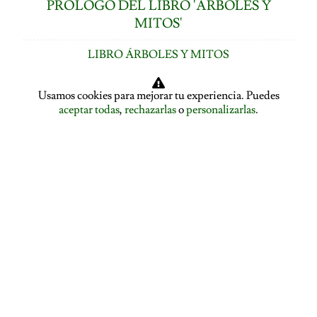
PRÓLOGO DEL LIBRO 'ÁRBOLES Y
MITOS'
LIBRO ÁRBOLES Y MITOS
ÍNDICE DE CAPÍTULOS
Usamos cookies para mejorar tu experiencia. Puedes
aceptar todas
,
rechazarlas
o
personalizarlas
.
LOS ÁRBOLES HABLAN: ASAMBLEA ARBÓREA
ASAMBLEA ARBÓREA: HABLA EL PLÁTANO
ASAMBLEA ARBÓREA: HABLA EL TILO
EL ALISO SE DESPIDE Y PRESENTA A LA ENCINA
EL ROBLE SE DESPIDE Y CEDE LA PALABRA AL
ÁLAMO
EDUCACIÓN