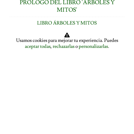
PRÓLOGO DEL LIBRO 'ÁRBOLES Y
MITOS'
LIBRO ÁRBOLES Y MITOS
ÍNDICE DE CAPÍTULOS
Usamos cookies para mejorar tu experiencia. Puedes
aceptar todas
,
rechazarlas
o
personalizarlas
.
LOS ÁRBOLES HABLAN: ASAMBLEA ARBÓREA
ASAMBLEA ARBÓREA: HABLA EL PLÁTANO
ASAMBLEA ARBÓREA: HABLA EL TILO
EL ALISO SE DESPIDE Y PRESENTA A LA ENCINA
EL ROBLE SE DESPIDE Y CEDE LA PALABRA AL
ÁLAMO
EDUCACIÓN