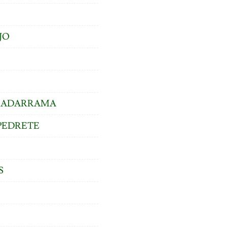
JO
GUADARRAMA
PEDRETE
S