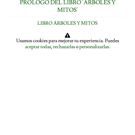
PRÓLOGO DEL LIBRO 'ÁRBOLES Y
MITOS'
LIBRO ÁRBOLES Y MITOS
ÍNDICE DE CAPÍTULOS
Usamos cookies para mejorar tu experiencia. Puedes
aceptar todas
,
rechazarlas
o
personalizarlas
.
LOS ÁRBOLES HABLAN: ASAMBLEA ARBÓREA
ASAMBLEA ARBÓREA: HABLA EL PLÁTANO
ASAMBLEA ARBÓREA: HABLA EL TILO
EL ALISO SE DESPIDE Y PRESENTA A LA ENCINA
EL ROBLE SE DESPIDE Y CEDE LA PALABRA AL
ÁLAMO
EDUCACIÓN