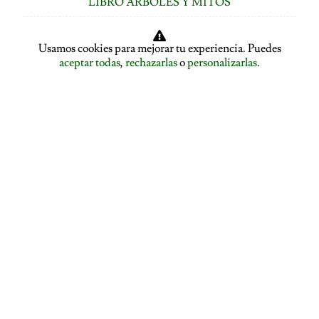
LIBRO ÁRBOLES Y MITOS
ÍNDICE DE CAPÍTULOS
Usamos cookies para mejorar tu experiencia. Puedes
LOS ÁRBOLES HABLAN: ASAMBLEA ARBÓREA
aceptar todas
,
rechazarlas
o
personalizarlas
.
ASAMBLEA ARBÓREA: HABLA EL PLÁTANO
ASAMBLEA ARBÓREA: HABLA EL TILO
EL ALISO SE DESPIDE Y PRESENTA A LA ENCINA
EL ROBLE SE DESPIDE Y CEDE LA PALABRA AL
ÁLAMO
EDUCACIÓN
FUNDAMENTOS EDUCATIVOS