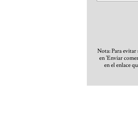
Nota: Para evitar
en 'Enviar coment
en el enlace q