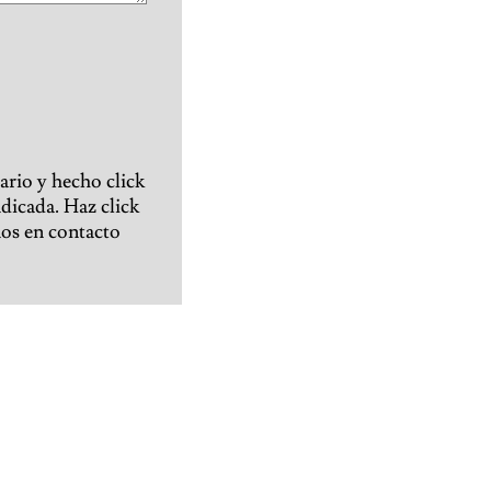
ario y hecho click
ndicada. Haz click
nos en contacto