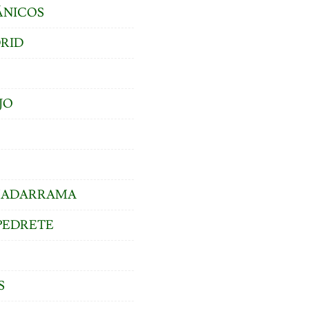
ÁNICOS
DRID
JO
GUADARRAMA
PEDRETE
S