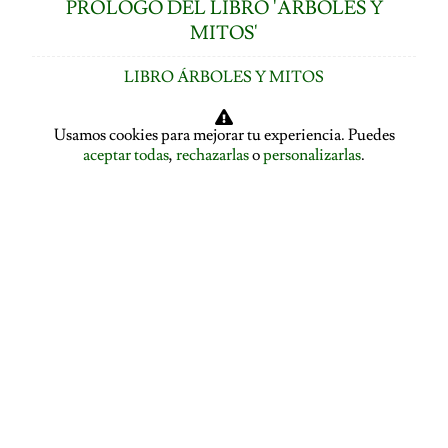
PRÓLOGO DEL LIBRO 'ÁRBOLES Y
MITOS'
LIBRO ÁRBOLES Y MITOS
ÍNDICE DE CAPÍTULOS
Usamos cookies para mejorar tu experiencia. Puedes
aceptar todas
,
rechazarlas
o
personalizarlas
.
LOS ÁRBOLES HABLAN: ASAMBLEA ARBÓREA
ASAMBLEA ARBÓREA: HABLA EL PLÁTANO
ASAMBLEA ARBÓREA: HABLA EL TILO
EL ALISO SE DESPIDE Y PRESENTA A LA ENCINA
EL ROBLE SE DESPIDE Y CEDE LA PALABRA AL
ÁLAMO
EDUCACIÓN