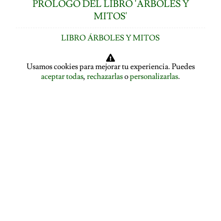
PRÓLOGO DEL LIBRO 'ÁRBOLES Y
MITOS'
LIBRO ÁRBOLES Y MITOS
ÍNDICE DE CAPÍTULOS
Usamos cookies para mejorar tu experiencia. Puedes
aceptar todas
,
rechazarlas
o
personalizarlas
.
LOS ÁRBOLES HABLAN: ASAMBLEA ARBÓREA
ASAMBLEA ARBÓREA: HABLA EL PLÁTANO
ASAMBLEA ARBÓREA: HABLA EL TILO
EL ALISO SE DESPIDE Y PRESENTA A LA ENCINA
EL ROBLE SE DESPIDE Y CEDE LA PALABRA AL
ÁLAMO
EDUCACIÓN