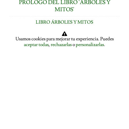
PRÓLOGO DEL LIBRO 'ÁRBOLES Y
MITOS'
LIBRO ÁRBOLES Y MITOS
ÍNDICE DE CAPÍTULOS
Usamos cookies para mejorar tu experiencia. Puedes
aceptar todas
,
rechazarlas
o
personalizarlas
.
LOS ÁRBOLES HABLAN: ASAMBLEA ARBÓREA
ASAMBLEA ARBÓREA: HABLA EL PLÁTANO
ASAMBLEA ARBÓREA: HABLA EL TILO
EL ALISO SE DESPIDE Y PRESENTA A LA ENCINA
EL ROBLE SE DESPIDE Y CEDE LA PALABRA AL
ÁLAMO
EDUCACIÓN