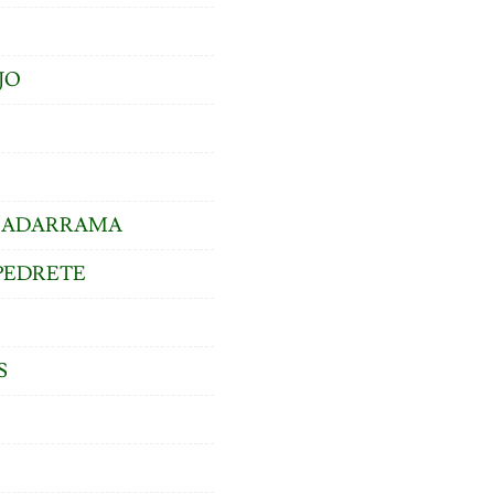
JO
GUADARRAMA
PEDRETE
S