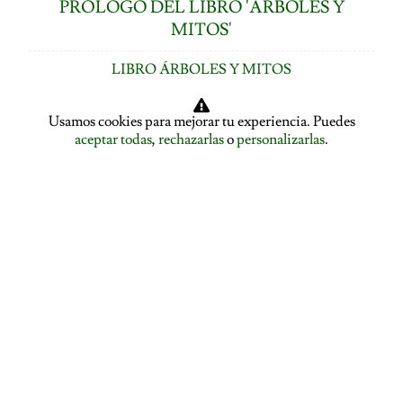
PRÓLOGO DEL LIBRO 'ÁRBOLES Y
MITOS'
LIBRO ÁRBOLES Y MITOS
ÍNDICE DE CAPÍTULOS
Usamos cookies para mejorar tu experiencia. Puedes
aceptar todas
,
rechazarlas
o
personalizarlas
.
LOS ÁRBOLES HABLAN: ASAMBLEA ARBÓREA
ASAMBLEA ARBÓREA: HABLA EL PLÁTANO
ASAMBLEA ARBÓREA: HABLA EL TILO
EL ALISO SE DESPIDE Y PRESENTA A LA ENCINA
EL ROBLE SE DESPIDE Y CEDE LA PALABRA AL
ÁLAMO
EDUCACIÓN