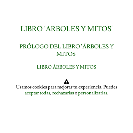
LIBRO 'ARBOLES Y MITOS'
PRÓLOGO DEL LIBRO 'ÁRBOLES Y
MITOS'
LIBRO ÁRBOLES Y MITOS
ÍNDICE DE CAPÍTULOS
Usamos cookies para mejorar tu experiencia. Puedes
LOS ÁRBOLES HABLAN: ASAMBLEA ARBÓREA
aceptar todas
,
rechazarlas
o
personalizarlas
.
ASAMBLEA ARBÓREA: HABLA EL PLÁTANO
ASAMBLEA ARBÓREA: HABLA EL TILO
EL ALISO SE DESPIDE Y PRESENTA A LA ENCINA