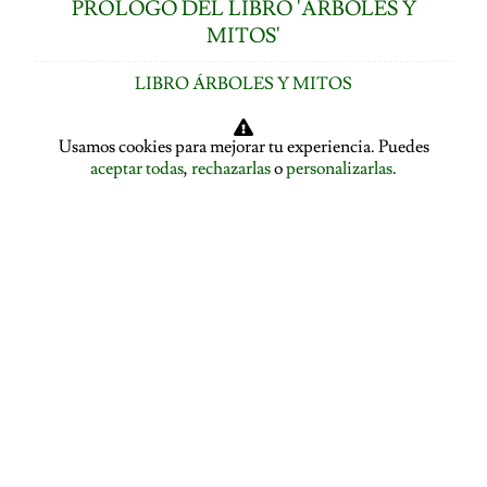
PRÓLOGO DEL LIBRO 'ÁRBOLES Y
MITOS'
LIBRO ÁRBOLES Y MITOS
ÍNDICE DE CAPÍTULOS
Usamos cookies para mejorar tu experiencia. Puedes
aceptar todas
,
rechazarlas
o
personalizarlas
.
LOS ÁRBOLES HABLAN: ASAMBLEA ARBÓREA
ASAMBLEA ARBÓREA: HABLA EL PLÁTANO
ASAMBLEA ARBÓREA: HABLA EL TILO
EL ALISO SE DESPIDE Y PRESENTA A LA ENCINA
EL ROBLE SE DESPIDE Y CEDE LA PALABRA AL
ÁLAMO
EDUCACIÓN